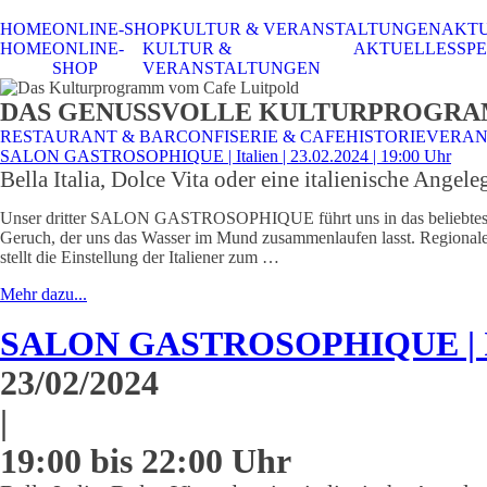
HOME
ONLINE-SHOP
KULTUR & VERANSTALTUNGEN
AKT
HOME
ONLINE-
KULTUR &
AKTUELLES
SPE
SHOP
VERANSTALTUNGEN
DAS GENUSSVOLLE KULTURPROGR
RESTAURANT & BAR
CONFISERIE & CAFE
HISTORIE
VERAN
SALON GASTROSOPHIQUE | Italien | 23.02.2024 | 19:00 Uhr
Bella Italia, Dolce Vita oder eine italienische Ange
Unser dritter SALON GASTROSOPHIQUE führt uns in das beliebteste Re
Geruch, der uns das Wasser im Mund zusammenlaufen lasst. Regionale Vi
stellt die Einstellung der Italiener zum …
Mehr dazu...
SALON GASTROSOPHIQUE | Ita
23/02/2024
|
19:00 bis 22:00 Uhr