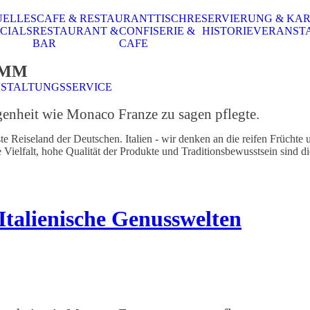
UELLES
CAFE & RESTAURANT
TISCHRESERVIERUNG & KA
CIALS
RESTAURANT &
CONFISERIE &
HISTORIE
VERANST
BAR
CAFE
AMM
STALTUNGSSERVICE
legenheit wie Monaco Franze zu sagen pflegte.
iseland der Deutschen. Italien - wir denken an die reifen Früchte u
elfalt, hohe Qualität der Produkte und Traditionsbewusstsein sind die 
lienische Genusswelten