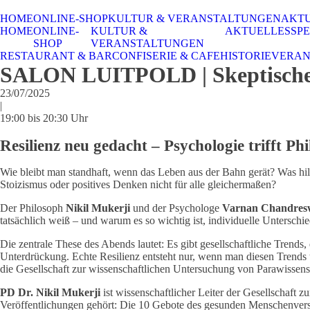
HOME
ONLINE-SHOP
KULTUR & VERANSTALTUNGEN
AKT
HOME
ONLINE-
KULTUR &
AKTUELLES
SPE
SHOP
VERANSTALTUNGEN
RESTAURANT & BAR
CONFISERIE & CAFE
HISTORIE
VERAN
SALON LUITPOLD | Skeptischer Sa
23/07/2025
|
19:00 bis 20:30 Uhr
Resilienz neu gedacht – Psychologie trifft Ph
Wie bleibt man standhaft, wenn das Leben aus der Bahn gerät? Was hi
Stoizismus oder positives Denken nicht für alle gleichermaßen?
Der Philosoph
Nikil Mukerji
und der Psychologe
Varnan Chandres
tatsächlich weiß – und warum es so wichtig ist, individuelle Untersc
Die zentrale These des Abends lautet: Es gibt gesellschaftliche Trends
Unterdrückung. Echte Resilienz entsteht nur, wenn man diesen Trends t
die Gesellschaft zur wissenschaftlichen Untersuchung von Parawissens
PD Dr. Nikil Mukerji
ist wissenschaftlicher Leiter der Gesellscha
Veröffentlichungen gehört: Die 10 Gebote des gesunden Menschenverst