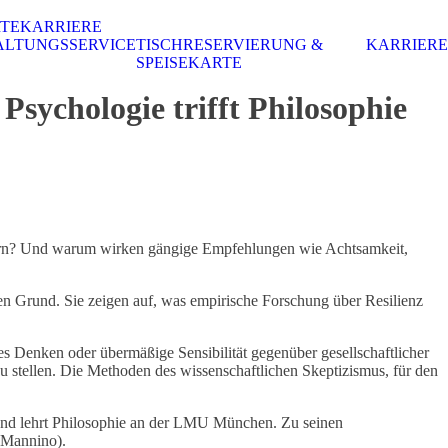
RTE
KARRIERE
ALTUNGSSERVICE
TISCHRESERVIERUNG &
KARRIERE
SPEISEKARTE
sychologie trifft Philosophie
üttern? Und warum wirken gängige Empfehlungen wie Achtsamkeit,
en Grund. Sie zeigen auf, was empirische Forschung über Resilienz
ves Denken oder übermäßige Sensibilität gegenüber gesellschaftlicher
u stellen. Die Methoden des wissenschaftlichen Skeptizismus, für den
 und lehrt Philosophie an der LMU München. Zu seinen
 Mannino).