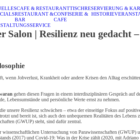
UELLES
CAFE & RESTAURANT
TISCHRESERVIERUNG & KA
CIALS
RESTAURANT &
CONFISERIE &
HISTORIE
VERANST
BAR
CAFE
STALTUNGSSERVICE
lon | Resilienz neu gedacht – P
ilosophie
lft, wenn Jobverlust, Krankheit oder andere Krisen den Alltag ersch
waran
gehen diesen Fragen in einem interdisziplinären Gespräch auf d
hiede, Lebensumstände und persönliche Werte ernst zu nehmen.
, die unsere Resilienz schwächen – etwa der einseitige Fokus auf positi
rotzt und bereit ist, sich auch den unbequemen Realitäten des Lebens z
chaften (GWUP) steht, sind dafür zentral.
ft zur wissenschaftlichen Untersuchung von Parawissenschaften (GWUP)
ands (2017) und Covid-19: Was in der Krise zählt (2020, mit Adriano