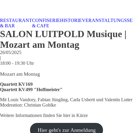
RESTAURANT
CONFISERIE
HISTORIE
VERANSTALTUNGSSE
STALTUNGSSERVICE
UELLES
CAFE &
TISCHRESERVIERUNG
TISCHRESERVIERUNG
KARRIERE
KARRIERE
& BAR
& CAFE
RESTAURANT
& KARTE
& SPEISEKARTE
SALON LUITPOLD Musique |
Mozart am Montag
26/05/2025
|
18:00 - 19:30 Uhr
Mozart am Montag
Quartett KV169
Quartett KV499 "Hoffmeister"
Mit Louis Vandory, Fabian Jüngling, Carla Usberti und Valentin Lutter
Moderation: Christian Gohlke
Weitere Informationen finden Sie hier in Kürze
Hier geht's zur Anmeldung