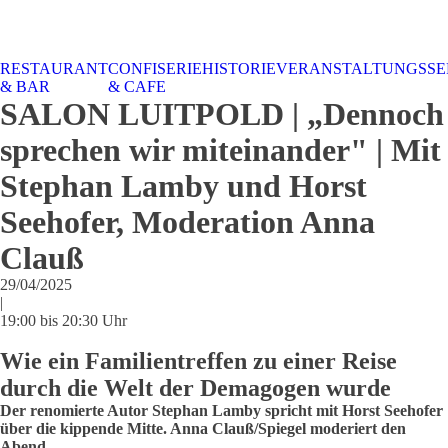
RESTAURANT
CONFISERIE
HISTORIE
VERANSTALTUNGSSE
STALTUNGSSERVICE
UELLES
CAFE &
TISCHRESERVIERUNG
TISCHRESERVIERUNG
KARRIERE
KARRIERE
& BAR
& CAFE
RESTAURANT
& KARTE
& SPEISEKARTE
SALON LUITPOLD | „Dennoch
sprechen wir miteinander" | Mit
Stephan Lamby und Horst
Seehofer, Moderation Anna
Clauß
29/04/2025
|
19:00 bis 20:30 Uhr
Wie ein Familientreffen zu einer Reise
durch die Welt der Demagogen wurde
Der renomierte Autor Stephan Lamby spricht mit Horst Seehofer
über die kippende Mitte. Anna Clauß/Spiegel moderiert den
Abend.