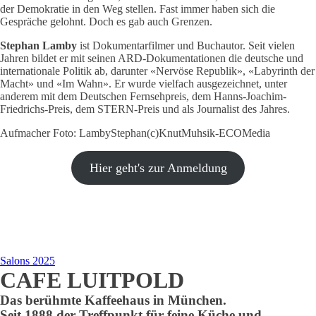
der Demokratie in den Weg stellen. Fast immer haben sich die
Gespräche gelohnt. Doch es gab auch Grenzen.
Stephan Lamby
ist Dokumentarfilmer und Buchautor. Seit vielen
Jahren bildet er mit seinen ARD-Dokumentationen die deutsche und
internationale Politik ab, darunter «Nervöse Republik», «Labyrinth der
Macht» und «Im Wahn». Er wurde vielfach ausgezeichnet, unter
anderem mit dem Deutschen Fernsehpreis, dem Hanns-Joachim-
Friedrichs-Preis, dem STERN-Preis und als Journalist des Jahres.
Aufmacher Foto: LambyStephan(c)KnutMuhsik-ECOMedia
Hier geht's zur Anmeldung
Salons 2025
CAFE LUITPOLD
Das berühmte Kaffeehaus in München.
Seit 1888 der Treffpunkt für feine Küche und