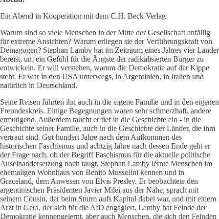
Ein Abend in Kooperation mit dem C.H. Beck Verlag
Warum sind so viele Menschen in der Mitte der Gesellschaft anfällig
für extreme Ansichten? Warum erliegen sie der Verführungskraft von
Demagogen? Stephan Lamby hat im Zeitraum eines Jahres vier Länder
bereist, um ein Gefühl für die Ängste der radikalisierten Bürger zu
entwickeln. Er will verstehen, warum die Demokratie auf der Kippe
steht. Er war in den USA unterwegs, in Argentinien, in Italien und
natürlich in Deutschland.
Seine Reisen führten ihn auch in die eigene Familie und in den eigenen
Freundeskreis. Einige Begegnungen waren sehr schmerzhaft, andere
ermutigend. Außerdem taucht er tief in die Geschichte ein - in die
Geschichte seiner Familie, auch in die Geschichte der Länder, die ihm
vertraut sind. Gut hundert Jahre nach dem Aufkommen des
historischen Faschismus und achtzig Jahre nach dessen Ende geht er
der Frage nach, ob der Begriff Faschismus für die aktuelle politische
Auseinandersetzung noch taugt. Stephan Lamby lernte Menschen im
ehemaligen Wohnhaus von Benito Mussolini kennen und in
Graceland, dem Anwesen von Elvis Presley. Er beobachtete den
argentinischen Präsidenten Javier Milei aus der Nähe, sprach mit
seinem Cousin, der beim Sturm aufs Kapitol dabei war, und mit einem
Arzt in Gera, der sich für die AfD engagiert. Lamby hat Feinde der
Demokratie kennengelernt, aber auch Menschen, die sich den Feinden