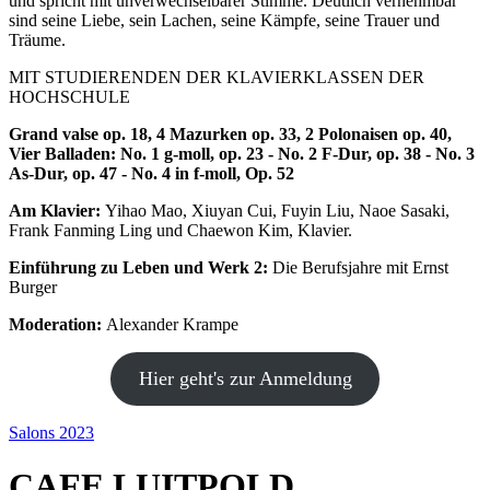
und spricht mit unverwechselbarer Stimme. Deutlich vernehmbar
sind seine Liebe, sein Lachen, seine Kämpfe, seine Trauer und
Träume.
MIT STUDIERENDEN DER KLAVIERKLASSEN DER
HOCHSCHULE
Grand valse op. 18, 4 Mazurken op. 33, 2 Polonaisen op. 40,
Vier Balladen: No. 1 g-moll, op. 23 - No. 2 F-Dur, op. 38 - No. 3
As-Dur, op. 47 - No. 4 in f-moll, Op. 52
Am Klavier:
Yihao Mao, Xiuyan Cui, Fuyin Liu, Naoe Sasaki,
Frank Fanming Ling und Chaewon Kim, Klavier.
Einführung zu Leben und Werk 2:
Die Berufsjahre mit Ernst
Burger
Moderation:
Alexander Krampe
Hier geht's zur Anmeldung
Salons 2023
CAFE LUITPOLD