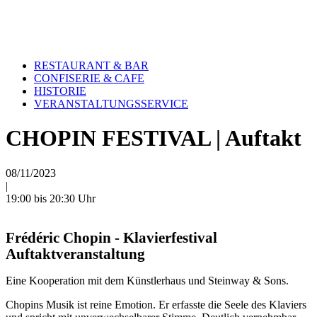
RESTAURANT & BAR
HOME
HOME
CONFISERIE & CAFE
ONLINE-SHOP
ONLINE-SHOP
HISTORIE
KULTUR & VERANSTALTUNGEN
KULTUR & VERANSTALTUNGEN
VERANSTALTUNGSSERVICE
AKTUELLES
AKTUELLES
SPECIALS
CAFE & RESTAURANT
CHOPIN FESTIVAL | Auftakt
RESTAURANT & BAR
TISCHRESERVIERUNG & KARTE
CONFISERIE & CAFE
KARRIERE
HISTORIE
08/11/2023
VERANSTALTUNGSSERVICE
|
TISCHRESERVIERUNG & SPEISEKARTE
19:00 bis 20:30 Uhr
KARRIERE
Frédéric Chopin - Klavierfestival
Auftaktveranstaltung
Eine Kooperation mit dem Künstlerhaus und Steinway & Sons.
Chopins Musik ist reine Emotion. Er erfasste die Seele des Klaviers