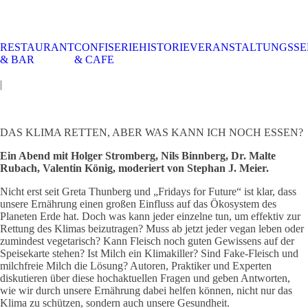
RESTAURANT
CONFISERIE
HISTORIE
VERANSTALTUNGSSE
STALTUNGSSERVICE
UELLES
CAFE &
TISCHRESERVIERUNG
TISCHRESERVIERUNG
KARRIERE
KARRIERE
& BAR
& CAFE
RESTAURANT
& KARTE
& SPEISEKARTE
|
DAS KLIMA RETTEN, ABER WAS KANN ICH NOCH ESSEN?
Ein Abend mit Holger Stromberg, Nils Binnberg, Dr. Malte
Rubach, Valentin König, moderiert von Stephan J. Meier.
Nicht erst seit Greta Thunberg und „Fridays for Future“ ist klar, dass
unsere Ernährung einen großen Einfluss auf das Ökosystem des
Planeten Erde hat. Doch was kann jeder einzelne tun, um effektiv zur
Rettung des Klimas beizutragen? Muss ab jetzt jeder vegan leben oder
zumindest vegetarisch? Kann Fleisch noch guten Gewissens auf der
Speisekarte stehen? Ist Milch ein Klimakiller? Sind Fake-Fleisch und
milchfreie Milch die Lösung? Autoren, Praktiker und Experten
diskutieren über diese hochaktuellen Fragen und geben Antworten,
wie wir durch unsere Ernährung dabei helfen können, nicht nur das
Klima zu schützen, sondern auch unsere Gesundheit.