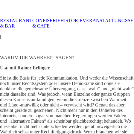
RESTAURANT
CONFISERIE
HISTORIE
VERANSTALTUNGSSE
STALTUNGSSERVICE
UELLES
CAFE &
TISCHRESERVIERUNG
TISCHRESERVIERUNG
KARRIERE
KARRIERE
& BAR
& CAFE
RESTAURANT
& KARTE
& SPEISEKARTE
|
WARUM DIE WAHRHEIT SAGEN?
U.a. mit Rainer Erlinger
Sie ist die Basis für jede Kommunikation. Und weder die Wissenschaft
noch unser Rechtssystem oder unsere Demokratie sind ohne sie
denkbar: die gemeinsame Überzeugung, dass „wahr“ und „nicht wahr“
nicht dasselbe sind. Was jedoch, wenn Einzelne oder ganze Gruppen
diesen Konsens aufkündigen, wenn die Grenze zwischen Wahrheit
und Lüge -mutwillig oder nicht – verwischt wird? Genau das aber
scheint gerade zu geschehen. Nicht mehr nur in den Untiefen des
Internets, sondern sogar von manchen Regierungen werden Fakten
und „alternative Fakten“ als scheinbar gleichberechtigt behandelt. Wo
diese aber nicht mehr unterschieden werden, gerät unweigerlich die
Wahrheit selbst unter Rechtfertigungsdruck. Wozu brauchen wir sie