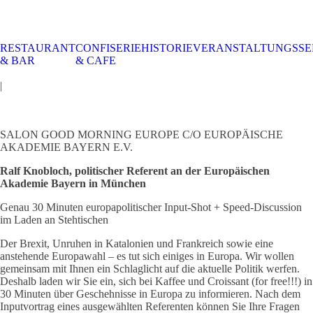
RESTAURANT
CONFISERIE
HISTORIE
VERANSTALTUNGSSE
STALTUNGSSERVICE
UELLES
CAFE &
TISCHRESERVIERUNG
TISCHRESERVIERUNG
KARRIERE
KARRIERE
& BAR
& CAFE
RESTAURANT
& KARTE
& SPEISEKARTE
|
SALON GOOD MORNING EUROPE C/O EUROPÄISCHE
AKADEMIE BAYERN E.V.
Ralf Knobloch, politischer Referent an der Europäischen
Akademie Bayern in München
Genau 30 Minuten europapolitischer Input-Shot + Speed-Discussion
im Laden an Stehtischen
Der Brexit, Unruhen in Katalonien und Frankreich sowie eine
anstehende Europawahl – es tut sich einiges in Europa. Wir wollen
gemeinsam mit Ihnen ein Schlaglicht auf die aktuelle Politik werfen.
Deshalb laden wir Sie ein, sich bei Kaffee und Croissant (for free!!!) in
30 Minuten über Geschehnisse in Europa zu informieren. Nach dem
Inputvortrag eines ausgewählten Referenten können Sie Ihre Fragen