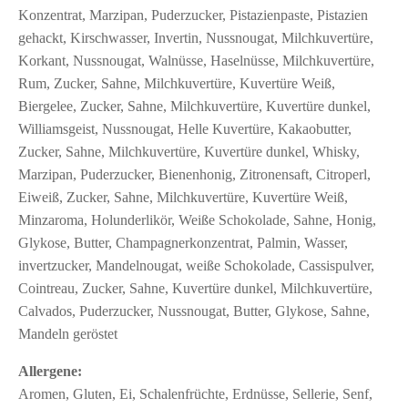
Konzentrat, Marzipan, Puderzucker, Pistazienpaste, Pistazien
gehackt, Kirschwasser, Invertin, Nussnougat, Milchkuvertüre,
Korkant, Nussnougat, Walnüsse, Haselnüsse, Milchkuvertüre,
Rum, Zucker, Sahne, Milchkuvertüre, Kuvertüre Weiß,
Biergelee, Zucker, Sahne, Milchkuvertüre, Kuvertüre dunkel,
Williamsgeist, Nussnougat, Helle Kuvertüre, Kakaobutter,
Zucker, Sahne, Milchkuvertüre, Kuvertüre dunkel, Whisky,
Marzipan, Puderzucker, Bienenhonig, Zitronensaft, Citroperl,
Eiweiß, Zucker, Sahne, Milchkuvertüre, Kuvertüre Weiß,
Minzaroma, Holunderlikör, Weiße Schokolade, Sahne, Honig,
Glykose, Butter, Champagnerkonzentrat, Palmin, Wasser,
invertzucker, Mandelnougat, weiße Schokolade, Cassispulver,
Cointreau, Zucker, Sahne, Kuvertüre dunkel, Milchkuvertüre,
Calvados, Puderzucker, Nussnougat, Butter, Glykose, Sahne,
NEUES KONZEPT
Mandeln geröstet
ZUKUNFT MIT TRADITION –
Allergene:
BARGELDLOS IM CAFE LUITPOLD
Aromen, Gluten, Ei, Schalenfrüchte, Erdnüsse, Sellerie, Senf,