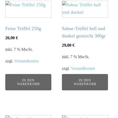
wie Bargeld
–
Aufladung weiterhin auch mit Bargeld nach
Terminvereinbarung über
buero@cafe-luitpold.de
oder
0890 242875-0
Feine Trüffel 250g
Sahne-Trüffel hell und
dunkel gemischt 300gr
26,90
€
UNSERE LÖSUNG FÜR STAMMGÄSTE:
29,80
€
inkl. 7 % MwSt.
Mit der
LUITPOLD STAMM-Kundenkarte
verbinden wir
inkl. 7 % MwSt.
Vertrautheit mit moderner Technik – für maximale
zzgl.
Versandkosten
Freiheit und Diskretion.
zzgl.
Versandkosten
IN DEN
IN DEN
UNSER VERSPRECHEN:
WARENKORB
WARENKORB
Wir bleiben, was wir immer waren – ein Ort für
Begegnung, Genuss und den persönlichen Austausch.
Die neue Technik schenkt uns mehr Zeit für das, was
wirklich zählt:
Sie!