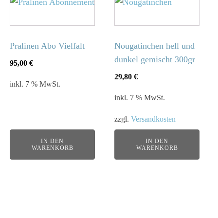
ODER, FREI NACH ERICH MÜHSAM:
„Das Leben ist eine Begleiterscheinung zum
Kaffeehaus."
Pralinen Abo Vielfalt
Nougatinchen hell und
IHR CAFE LUITPOLD TEAM
dunkel gemischt 300gr
95,00
€
29,80
€
inkl. 7 % MwSt.
Melden Sie sich zu unserem Newsletter an, um auf dem
inkl. 7 % MwSt.
Laufenden zu bleiben.
zzgl.
Versandkosten
NEWSLETTER ABONNIEREN
IN DEN
IN DEN
WARENKORB
WARENKORB