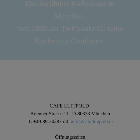
Das berühmte Kaffeehaus in
München.
Seit 1888 der Treffpunkt für feine
Küche und Confiserie.
CAFE LUITPOLD
Brienner Strasse 11 D-80333 München
T: +49-89-242875-0
info@cafe-luitpold.de
Öffnungszeiten