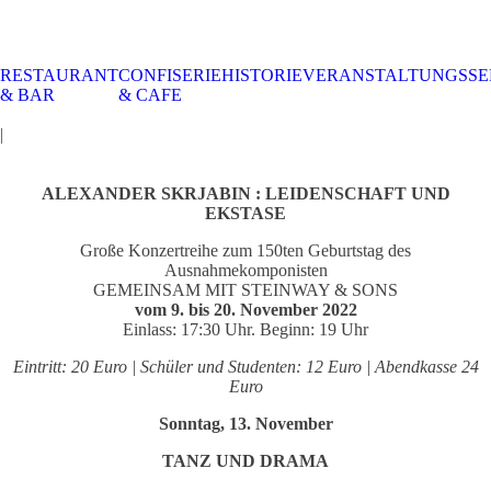
RESTAURANT
CONFISERIE
HISTORIE
VERANSTALTUNGSSE
STALTUNGSSERVICE
UELLES
CAFE &
TISCHRESERVIERUNG
TISCHRESERVIERUNG
KARRIERE
KARRIERE
& BAR
& CAFE
RESTAURANT
& KARTE
& SPEISEKARTE
|
ALEXANDER SKRJABIN : LEIDENSCHAFT UND
EKSTASE
Große Konzertreihe zum 150ten Geburtstag des
Ausnahmekomponisten
GEMEINSAM MIT STEINWAY & SONS
vom 9. bis 20. November 2022
Einlass: 17:30 Uhr. Beginn: 19 Uhr
Eintritt: 20 Euro | Schüler und Studenten: 12 Euro | Abendkasse 24
Euro
Sonntag, 13. November
TANZ UND DRAMA