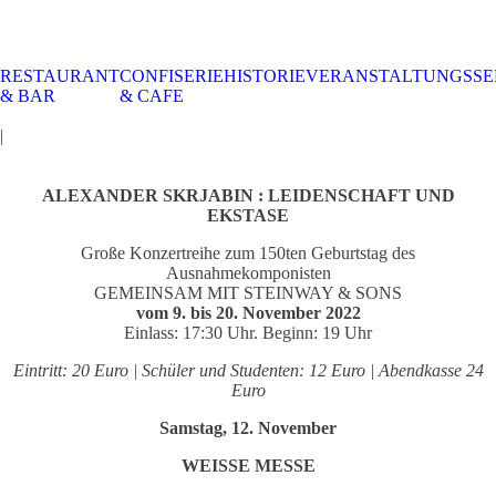
RESTAURANT
CONFISERIE
HISTORIE
VERANSTALTUNGSSE
STALTUNGSSERVICE
UELLES
CAFE &
TISCHRESERVIERUNG
TISCHRESERVIERUNG
KARRIERE
KARRIERE
& BAR
& CAFE
RESTAURANT
& KARTE
& SPEISEKARTE
|
ALEXANDER SKRJABIN : LEIDENSCHAFT UND
EKSTASE
Große Konzertreihe zum 150ten Geburtstag des
Ausnahmekomponisten
GEMEINSAM MIT STEINWAY & SONS
vom 9. bis 20. November 2022
Einlass: 17:30 Uhr. Beginn: 19 Uhr
Eintritt: 20 Euro | Schüler und Studenten: 12 Euro | Abendkasse 24
Euro
Samstag, 12. November
WEISSE MESSE