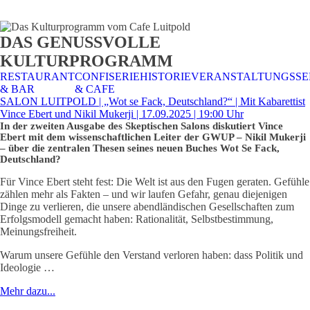
STALTUNGSSERVICE
UELLES
CAFE &
TISCHRESERVIERUNG
TISCHRESERVIERUNG
KARRIERE
KARRIERE
DAS GENUSSVOLLE
RESTAURANT
& KARTE
& SPEISEKARTE
KULTURPROGRAMM
RESTAURANT
CONFISERIE
HISTORIE
VERANSTALTUNGSSE
& BAR
& CAFE
SALON LUITPOLD | „Wot se Fack, Deutschland?“ | Mit Kabarettist
Vince Ebert und Nikil Mukerji | 17.09.2025 | 19:00 Uhr
In der zweiten Ausgabe des Skeptischen Salons diskutiert Vince
Ebert mit dem wissenschaftlichen Leiter der GWUP – Nikil Mukerji
– über die zentralen Thesen seines neuen Buches Wot Se Fack,
Deutschland?
Für Vince Ebert steht fest: Die Welt ist aus den Fugen geraten. Gefühle
zählen mehr als Fakten – und wir laufen Gefahr, genau diejenigen
Dinge zu verlieren, die unsere abendländischen Gesellschaften zum
Erfolgsmodell gemacht haben: Rationalität, Selbstbestimmung,
Meinungsfreiheit.
Warum unsere Gefühle den Verstand verloren haben: dass Politik und
Ideologie …
Mehr dazu...