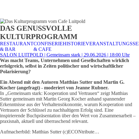
STALTUNGSSERVICE
UELLES
CAFE &
TISCHRESERVIERUNG
TISCHRESERVIERUNG
KARRIERE
KARRIERE
DAS GENUSSVOLLE
RESTAURANT
& KARTE
& SPEISEKARTE
KULTURPROGRAMM
RESTAURANT
CONFISERIE
HISTORIE
VERANSTALTUNGSSE
& BAR
& CAFE
SALON LUITPOLD | Gemeinsam stark | 29.06.2026 | 18:00 Uhr
Was macht Teams, Unternehmen und Gesellschaften wirklich
erfolgreich, selbst in Zeiten politischer und wirtschaftlicher
Polarisierung?
Ein Abend mit den Autoren Matthias Sutter und Martin G.
Kocher (angefragt) - moderiert von Jeanne Rubner.
In „Gemeinsam stark: Kooperation und Vertrauen“ zeigt Matthias
Sutter gemeinsam mit Martin Georg Kocher anhand spannender
Erkenntnisse aus der Verhaltensökonomie, warum Kooperation und
Vertrauen der Schlüssel zu nachhaltigem Erfolg sind. Eine
inspirierende Buchpräsentation über den Wert von Zusammenarbeit –
praxisnah, aktuell und überraschend relevant.
Aufmacherbild: Matthias Sutter (c)ECONtribute…