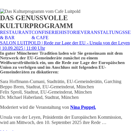
STALTUNGSSERVICE
UELLES
CAFE &
TISCHRESERVIERUNG
TISCHRESERVIERUNG
KARRIERE
KARRIERE
DAS GENUSSVOLLE
RESTAURANT
& KARTE
& SPEISEKARTE
KULTURPROGRAMM
RESTAURANT
CONFISERIE
HISTORIE
VERANSTALTUNGSSE
& BAR
& CAFE
SALON LUITPOLD | Rede zur Lage der EU - Ursula von der Leyen
| 10.09.2025 | 11:00 Uhr
In guter Münchener Tradition laden wir Sie gemeinsam mit dem
Netzwerk der EU-Gemeinderäte zunächst zu einem
Weißwurstfrühstück ein, um die Rede zur Lage der Europäischen
Union zu verfolgen und im Anschluss mit folgenden EU-
Gemeinderäten zu diskutieren:
Sara Hoffmann-Cumani, Stadträtin, EU-Gemeinderätin, Garching
Beppo Brem, Stadtrat, EU-Gemeinderat, München
Felix Sproll, Stadtrat, EU-Gemeinderat, München
Dr. Michael Haberland, Stadtrat, München​
Moderiert wird die Veranstaltung von
Nina Poppel.
Ursula von der Leyen, Präsidentin der Europäischen Kommission,
wird am Mittwoch, den 10. September 2025 ihre Rede …