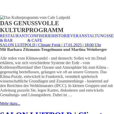
STALTUNGSSERVICE
UELLES
CAFE &
TISCHRESERVIERUNG
TISCHRESERVIERUNG
KARRIERE
KARRIERE
DAS GENUSSVOLLE
RESTAURANT
& KARTE
& SPEISEKARTE
KULTURPROGRAMM
RESTAURANT
CONFISERIE
HISTORIE
VERANSTALTUNGSSE
& BAR
& CAFE
SALON LUITPOLD | Climate Fresk | 17.01.2025 | 18:00 Uhr
Mit Barbara Zitzmann-Tengelmann und Martina Weinberger
Alle reden vom Klimawandel - und dennoch: Sollen wir im Detail
erklären, wie sich verschiedene Systeme der Erde - vom
Kohlenstoffkreislauf über Ozeane und Atmosphäre bis zum Klima -
gegenseitig beeinflussen, gelangen wir oft an unsere Grenzen. Das
Klima-Puzzle, entwickelt in Frankreich, vermittelt spielerisch
wissenschaftliche Grundlagen und Zusammenhänge - basierend auf
den Berichten des Weltklimarates (IPCC). In kleinen Gruppen und mit
Anleitung puzzeln Sie, legen Karten, diskutieren und entwickeln
Gestaltungs- und Lösungsideen. Dabei ist …
Mehr dazu...