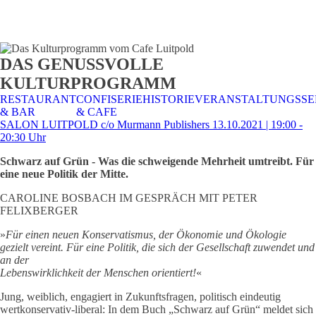
STALTUNGSSERVICE
UELLES
CAFE &
TISCHRESERVIERUNG
TISCHRESERVIERUNG
KARRIERE
KARRIERE
DAS GENUSSVOLLE
RESTAURANT
& KARTE
& SPEISEKARTE
KULTURPROGRAMM
RESTAURANT
CONFISERIE
HISTORIE
VERANSTALTUNGSSE
& BAR
& CAFE
SALON LUITPOLD c/o Murmann Publishers 13.10.2021 | 19:00 -
20:30 Uhr
Schwarz auf Grün - Was die schweigende Mehrheit umtreibt. Für
eine neue Politik der Mitte.
CAROLINE BOSBACH IM GESPRÄCH MIT PETER
FELIXBERGER
»
Für einen neuen Konservatismus, der Ökonomie und Ökologie
gezielt vereint. Für eine Politik, die sich der Gesellschaft zuwendet und
an der
Lebenswirklichkeit der Menschen orientiert!
«
Jung, weiblich, engagiert in Zukunftsfragen, politisch eindeutig
wertkonservativ-liberal: In dem Buch „Schwarz auf Grün“ meldet sich