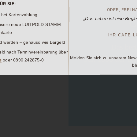
ÜR SIE:
ODER, FREI N
 bei Kartenzahlung
„Das Leben ist eine Begl
C
unsere neue
LUITPOLD STAMM-
nkarte
IHR CAFE 
tzt werden – genauso wie Bargeld
Das ber
geld nach Terminvereinbarung über
Seit 1888 der Tre
Melden Sie sich zu unserem News
e
oder 0890 242875-0
bl
NEWSLETTE