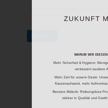
2019 hielt Maxi Schafroth zum ersten Mal b
Bühne. Das Besondere dabei: er wendet sich
ZUKUNFT M
Mehr dazu...
WARUM WIR DIESEN
Mehr Sicherheit & Hygiene:
Weniger
verbessert saubere A
Mehr Zeit für unsere Gäste:
Unser
Kassenaufwand, mehr Aufmerksamk
Bessere Abläufe:
Reibungslose Pro
stärker in Qualität und Gastf