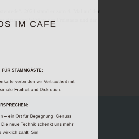
stenrede“. 2024 stand er zum 4. Mal auf der
m sitzendenPolitiker des Freistaats und der
OS IM CAFE
 FÜR STAMMGÄSTE:
nkarte
verbinden wir Vertrautheit mit
imale Freiheit und Diskretion.
ERSPRECHEN:
en – ein Ort für Begegnung, Genuss
 Die neue Technik schenkt uns mehr
s wirklich zählt:
Sie!