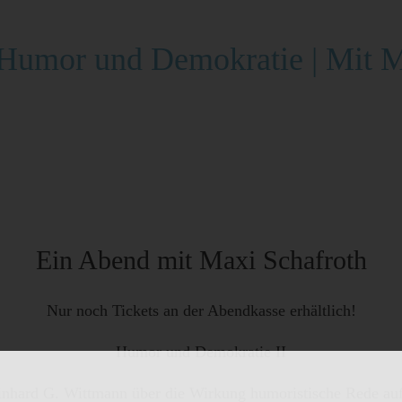
mor und Demokratie | Mit Ma
Ein Abend mit Maxi Schafroth
Nur noch Tickets an der Abendkasse erhältlich!
Humor und Demokratie II
nhard G. Wittmann über die Wirkung humoristische Rede auf d