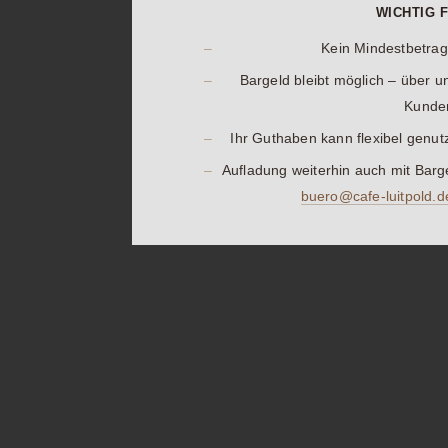
WICHTIG F
–
Kein Mindestbetrag
–
Bargeld bleibt möglich – über 
Kunde
–
Ihr Guthaben kann flexibel genu
–
Aufladung weiterhin auch mit Bar
buero@cafe-luitpold.d