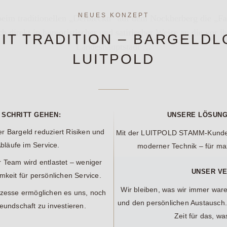
NEUES KONZEPT
eim traditionellen „Derbleckn“ auf dem Nockherberg die „Fa
 direkt in humoristischer und satirischer Weise an die vor ih
IT TRADITION – BARGELDL
Landeshauptstadt …
LUITPOLD
 SCHRITT GEHEN:
UNSERE LÖSUNG
 Bargeld reduziert Risiken und
Mit der
LUITPOLD STAMM-Kunde
bläufe im Service.
moderner Technik – für max
 Team wird entlastet – weniger
UNSER V
eit für persönlichen Service.
Wir bleiben, was wir immer war
zesse ermöglichen es uns, noch
und den persönlichen Austausch.
reundschaft zu investieren.
Zeit für das, wa