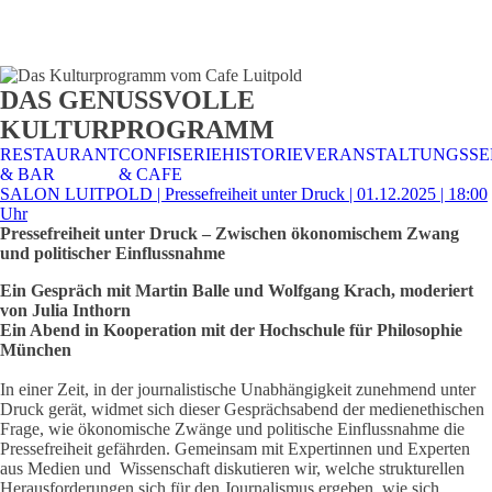
STALTUNGSSERVICE
UELLES
CAFE &
TISCHRESERVIERUNG
TISCHRESERVIERUNG
KARRIERE
KARRIERE
DAS GENUSSVOLLE
RESTAURANT
& KARTE
& SPEISEKARTE
KULTURPROGRAMM
RESTAURANT
CONFISERIE
HISTORIE
VERANSTALTUNGSSE
& BAR
& CAFE
SALON LUITPOLD | Pressefreiheit unter Druck | 01.12.2025 | 18:00
Uhr
Pressefreiheit unter Druck – Zwischen ökonomischem Zwang
und politischer Einflussnahme
Ein Gespräch mit Martin Balle und Wolfgang Krach, moderiert
von Julia Inthorn
Ein Abend in Kooperation mit der Hochschule für Philosophie
München
In einer Zeit, in der journalistische Unabhängigkeit zunehmend unter
Druck gerät, widmet sich dieser Gesprächsabend der medienethischen
Frage, wie ökonomische Zwänge und politische Einflussnahme die
Pressefreiheit gefährden. Gemeinsam mit Expertinnen und Experten
aus Medien und Wissenschaft diskutieren wir, welche strukturellen
Herausforderungen sich für den Journalismus ergeben, wie sich …