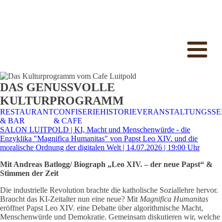
DAS GENUSSVOLLE
KULTURPROGRAMM
RESTAURANT
CONFISERIE
HISTORIE
VERANSTALTUNGSSE
& BAR
& CAFE
SALON LUITPOLD | KI, Macht und Menschenwürde - die
Enzyklika "Magnifica Humanitas" von Papst Leo XIV. und die
moralische Ordnung der digitalen Welt | 14.07.2026 | 19:00 Uhr
Mit Andreas Batlogg/ Biograph „Leo XIV. – der neue Papst“ &
Stimmen der Zeit
Die industrielle Revolution brachte die katholische Soziallehre hervor.
Braucht das KI-Zeitalter nun eine neue? Mit
Magnifica Humanitas
eröffnet Papst Leo XIV. eine Debatte über algorithmische Macht,
Menschenwürde und Demokratie. Gemeinsam diskutieren wir, welche