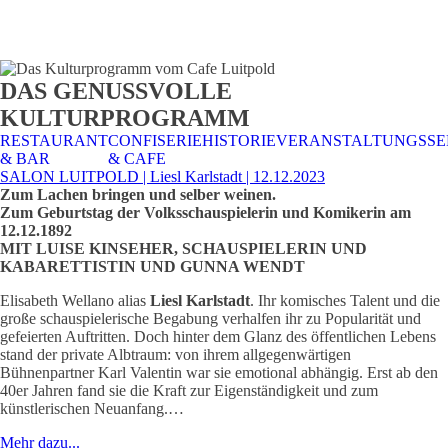
STALTUNGSSERVICE
UELLES
CAFE &
TISCHRESERVIERUNG
TISCHRESERVIERUNG
KARRIERE
KARRIERE
DAS GENUSSVOLLE
RESTAURANT
& KARTE
& SPEISEKARTE
KULTURPROGRAMM
RESTAURANT
CONFISERIE
HISTORIE
VERANSTALTUNGSSE
& BAR
& CAFE
SALON LUITPOLD | Liesl Karlstadt | 12.12.2023
Zum Lachen bringen und selber weinen.
Zum Geburtstag der Volksschauspielerin und Komikerin am
12.12.1892
MIT LUISE KINSEHER, SCHAUSPIELERIN UND
KABARETTISTIN UND GUNNA WENDT
Elisabeth Wellano alias
Liesl Karlstadt
. Ihr komisches Talent und die
große schauspielerische Begabung verhalfen ihr zu Popularität und
gefeierten Auftritten. Doch hinter dem Glanz des öffentlichen Lebens
stand der private Albtraum: von ihrem allgegenwärtigen
Bühnenpartner Karl Valentin war sie emotional abhängig. Erst ab den
40er Jahren fand sie die Kraft zur Eigenständigkeit und zum
künstlerischen Neuanfang.…
Mehr dazu...