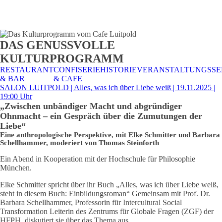
STALTUNGSSERVICE
UELLES
CAFE &
TISCHRESERVIERUNG
TISCHRESERVIERUNG
KARRIERE
KARRIERE
DAS GENUSSVOLLE
RESTAURANT
& KARTE
& SPEISEKARTE
KULTURPROGRAMM
RESTAURANT
CONFISERIE
HISTORIE
VERANSTALTUNGSSE
& BAR
& CAFE
SALON LUITPOLD | Alles, was ich über Liebe weiß | 19.11.2025 |
19:00 Uhr
„Zwischen unbändiger Macht und abgründiger
Ohnmacht – ein Gespräch über die Zumutungen der
Liebe“
Eine anthropologische Perspektive, mit Elke Schmitter und Barbara
Schellhammer, moderiert von Thomas Steinforth
Ein Abend in Kooperation mit der Hochschule für Philosophie
München.
Elke Schmitter spricht über ihr Buch „Alles, was ich über Liebe weiß,
steht in diesem Buch: Einbildungsroman“ Gemeinsam mit Prof. Dr.
Barbara Schellhammer, Professorin für Intercultural Social
Transformation Leiterin des Zentrums für Globale Fragen (ZGF) der
HFPH, diskutiert sie über das Thema aus …