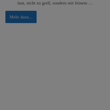
laut, nicht zu grell, sondern mit feinem …
UNSER VERSPRECHEN:
Wir bleiben, was wir immer waren – ein Ort für Begegnung,
Mehr dazu...
Genuss und den persönlichen Austausch. Die neue Technik
schenkt uns mehr Zeit für das, was wirklich zählt:
Sie!
ODER, FREI NACH ERICH MÜHSAM:
„Das Leben ist eine Begleiterscheinung zum
Kaffeehaus."
IHR CAFE LUITPOLD TEAM
Melden Sie sich zu unserem Newsletter an, um auf dem
Laufenden zu bleiben.
NEWSLETTER ABONNIEREN