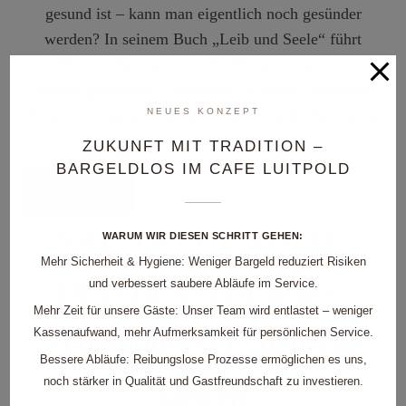
gesund ist – kann man eigentlich noch gesünder
werden? In seinem Buch „Leib und Seele“ führt
Werner Bartens
durch die Menschheits- und
Medizingeschichte. Lebensnah, amüsant, manchmal
blutig. Im Gespräch mit
NEUES KONZEPT
Jan Weiler
erzählt Bartens von
…
ZUKUNFT MIT TRADITION –
BARGELDLOS IM CAFE LUITPOLD
Mehr dazu...
SALON LUITPOLD |
WARUM WIR DIESEN SCHRITT GEHEN:
Mehr Sicherheit & Hygiene:
Weniger Bargeld reduziert Risiken
DLD Breakfast Beats |
und verbessert saubere Abläufe im Service.
Mehr Zeit für unsere Gäste:
Unser Team wird entlastet – weniger
Kassenaufwand, mehr Aufmerksamkeit für persönlichen Service.
Schwungvoll in den Tag
Bessere Abläufe:
Reibungslose Prozesse ermöglichen es uns,
noch stärker in Qualität und Gastfreundschaft zu investieren.
tanzen