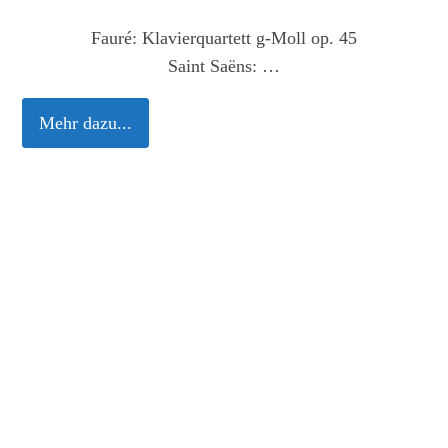
Fauré: Klavierquartett g-Moll op. 45
Saint Saëns:
…
Mehr dazu...