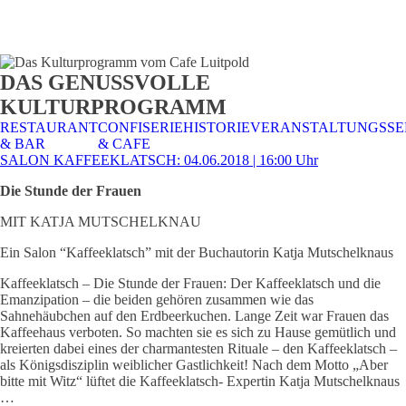
STALTUNGSSERVICE
UELLES
CAFE &
TISCHRESERVIERUNG
TISCHRESERVIERUNG
KARRIERE
KARRIERE
DAS GENUSSVOLLE
RESTAURANT
& KARTE
& SPEISEKARTE
KULTURPROGRAMM
RESTAURANT
CONFISERIE
HISTORIE
VERANSTALTUNGSSE
& BAR
& CAFE
SALON KAFFEEKLATSCH: 04.06.2018 | 16:00 Uhr
Die Stunde der Frauen
MIT KATJA MUTSCHELKNAU
Ein Salon “Kaffeeklatsch” mit der Buchautorin Katja Mutschelknaus
Kaffeeklatsch – Die Stunde der Frauen: Der Kaffeeklatsch und die
Emanzipation – die beiden gehören zusammen wie das
Sahnehäubchen auf den Erdbeerkuchen. Lange Zeit war Frauen das
Kaffeehaus verboten. So machten sie es sich zu Hause gemütlich und
kreierten dabei eines der charmantesten Rituale – den Kaffeeklatsch –
als Königsdisziplin weiblicher Gastlichkeit! Nach dem Motto „Aber
bitte mit Witz“ lüftet die Kaffeeklatsch- Expertin Katja Mutschelknaus
…