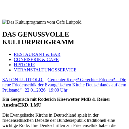
HOME
HOME
DAS GENUSSVOLLE
ONLINE-SHOP
ONLINE-SHOP
KULTUR & VERANSTALTUNGEN
KULTUR & VERANSTALTUNGEN
KULTURPROGRAMM
AKTUELLES
AKTUELLES
SPECIALS
CAFE & RESTAURANT
RESTAURANT & BAR
RESTAURANT & BAR
TISCHRESERVIERUNG & KARTE
CONFISERIE & CAFE
CONFISERIE & CAFE
KARRIERE
HISTORIE
HISTORIE
VERANSTALTUNGSSERVICE
VERANSTALTUNGSSERVICE
TISCHRESERVIERUNG & SPEISEKARTE
SALON LUITPOLD | „Gerechter Krieg? Gerechter Frieden? – Die
KARRIERE
neue Friedensethik der Evangelischen Kirche Deutschlands auf dem
Prüfstand“ | 22.01.2026 | 19:00 Uhr
Ein Gespräch mit Roderich Kiesewetter MdB & Reiner
Anselm/EKD, LMU
Die Evangelische Kirche in Deutschland spielt in der
friedensethischen Debatte der Bundesrepublik traditionell eine
wichtige Rolle. Ihre Denkschriften zur Friedensethik haben die