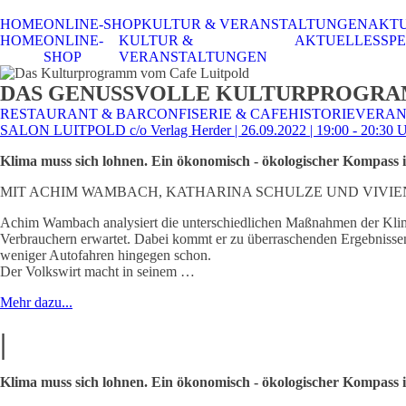
HOME
ONLINE-SHOP
KULTUR & VERANSTALTUNGEN
AKT
HOME
ONLINE-
KULTUR &
AKTUELLES
SPE
SHOP
VERANSTALTUNGEN
DAS GENUSSVOLLE KULTURPROGR
RESTAURANT & BAR
CONFISERIE & CAFE
HISTORIE
VERAN
SALON LUITPOLD c/o Verlag Herder | 26.09.2022 | 19:00 - 20:30 
Klima muss sich lohnen. Ein ökonomisch - ökologischer Kompass i
MIT ACHIM WAMBACH, KATHARINA SCHULZE UND VIVIE
Achim Wambach analysiert die unterschiedlichen Maßnahmen der Klimap
Verbrauchern erwartet. Dabei kommt er zu überraschenden Ergebnissen
weniger Autofahren hingegen schon.
Der Volkswirt macht in seinem …
Mehr dazu...
|
Klima muss sich lohnen. Ein ökonomisch - ökologischer Kompass i