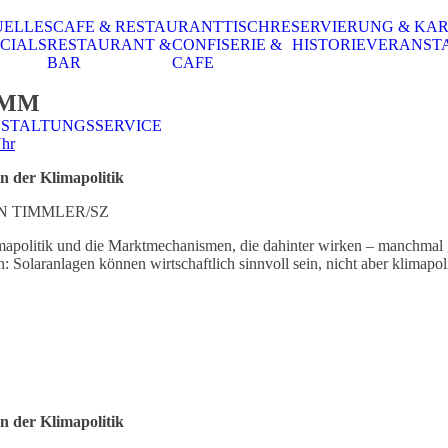
UELLES
CAFE & RESTAURANT
TISCHRESERVIERUNG & KA
CIALS
RESTAURANT &
CONFISERIE &
HISTORIE
VERANST
BAR
CAFE
AMM
STALTUNGSSERVICE
Uhr
n der Klimapolitik
N TIMMLER/SZ
olitik und die Marktmechanismen, die dahinter wirken – manchmal gege
: Solaranlagen können wirtschaftlich sinnvoll sein, nicht aber klim
n der Klimapolitik