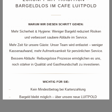
Jahrhunderts am Beginn der Neuzeit.
BARGELDLOS IM CAFE LUITPOLD
Pandemie, Klimawandel, Bankenkrise,
WARUM WIR DIESEN SCHRITT GEHEN:
Staatsverschuldung und der politische Umschwung zur
Mehr Sicherheit & Hygiene:
Weniger Bargeld reduziert Risiken
Oligarchie: Giovanni Boccaccio (1313 …
und verbessert saubere Abläufe im Service.
Mehr Zeit für unsere Gäste:
Unser Team wird entlastet – weniger
Mehr dazu...
Kassenaufwand, mehr Aufmerksamkeit für persönlichen Service.
Bessere Abläufe:
Reibungslose Prozesse ermöglichen es uns,
noch stärker in Qualität und Gastfreundschaft zu investieren.
WICHTIG FÜR SIE:
–
Kein Mindestbetrag bei Kartenzahlung
–
Bargeld bleibt möglich – über unsere neue
LUITPOLD
STAMM-Kundenkarte
–
Ihr Guthaben kann flexibel genutzt werden – genauso wie