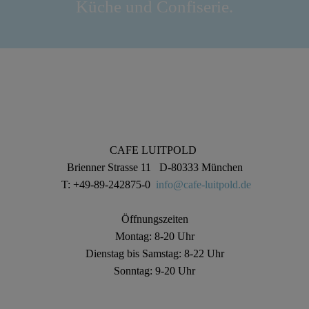
Küche und Confiserie.
„Das Leben ist eine Begleiterscheinung zum
Kaffeehaus."
IHR CAFE LUITPOLD TEAM
Melden Sie sich zu unserem Newsletter an, um auf dem
Laufenden zu bleiben.
CAFE LUITPOLD
NEWSLETTER ABONNIEREN
Brienner Strasse 11 D-80333 München
T: +49-89-242875-0
info@cafe-luitpold.de
Öffnungszeiten
Montag: 8-20 Uhr
Dienstag bis Samstag: 8-22 Uhr
Sonntag: 9-20 Uhr