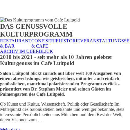
STALTUNGSSERVICE
UELLES
CAFE &
TISCHRESERVIERUNG
TISCHRESERVIERUNG
KARRIERE
KARRIERE
DAS GENUSSVOLLE
RESTAURANT
& KARTE
& SPEISEKARTE
KULTURPROGRAMM
RESTAURANT
CONFISERIE
HISTORIE
VERANSTALTUNGSSE
& BAR
& CAFE
ARCHIV IM ÜBERBLICK
2010 bis 2021 - seit mehr als 10 Jahren gelebter
Kulturgenuss im Cafe Luitpold
Salon Luitpold blickt zurück auf über weit 100 Ausgaben von
einem abwechslungs- wie geistreichen, mitunter auch einfach
genüsslichen, manchmal polarisierenden Programm zurück -
präsentiert von Dr. Stephan Meier und seinen Gästen im
Palmengarten des Cafe Luitpold.
Ob Kunst und Kultur, Wissenschaft, Politik oder Gesellschaft: Im
Mittelpunkt des Salons stehen bekannte und weniger bekannte, stets
interessante Persönlichkeiten aus München und dem Rest der Welt,
deren Visionen zum …
Mehr dazu...