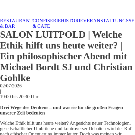
RESTAURANT
CONFISERIE
HISTORIE
VERANSTALTUNGSSE
STALTUNGSSERVICE
UELLES
CAFE &
TISCHRESERVIERUNG
TISCHRESERVIERUNG
KARRIERE
KARRIERE
& BAR
& CAFE
RESTAURANT
& KARTE
& SPEISEKARTE
SALON LUITPOLD | Welche
Ethik hilft uns heute weiter? |
Ein philosophischer Abend mit
Michael Bordt SJ und Christian
Gohlke
02/07/2026
|
19:00 bis 20:30 Uhr
Drei Wege des Denkens – und was sie für die großen Fragen
unserer Zeit bedeuten
Welche Ethik hilft uns heute weiter? Angesichts neuer Technologien,
gesellschaftlicher Umbrüche und kontroverser Debatten wird der Ruf
nach ethischer Orientierung immer lauter. Doch was meinen wir