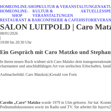
HOME
ONLINE-SHOP
KULTUR & VERANSTALTUNGEN
AKT
HOME
ONLINE-
KULTUR &
AKTUELLES
SPE
SHOP
VERANSTALTUNGEN
RESTAURANT & BAR
CONFISERIE & CAFE
HISTORIE
VERAN
SALON LUITPOLD | Caro Matzko
08/01/2026
|
19:00 bis 20:30 Uhr
Ein Gespräch mit Caro Matzko und Stephan 
In ihrem neuen Buch widmet sich Caro Matzko dem transgenerationalen
charmanten und anschlußfähigen Art von seelischen Erbschaften, fam
Aufmacherbild: Caro Matzko(c)Gerald von Foris
Carolin „Caro“ Matzko
wurde 1979 in Ulm geboren. Sie hat Kommunik
Podiumsdiskussionen sowie im Radio und TV. Sie arbeitet für
bayern2