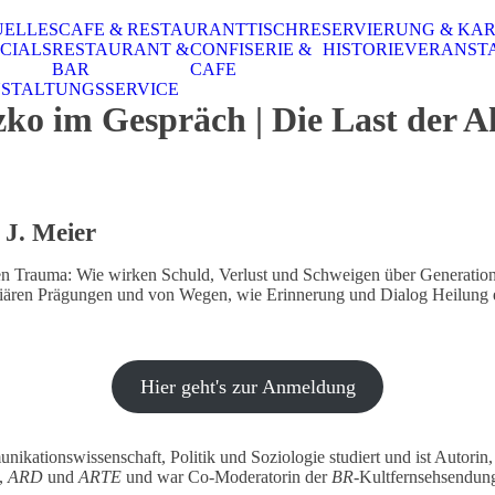
UELLES
CAFE & RESTAURANT
TISCHRESERVIERUNG & KA
CIALS
RESTAURANT &
CONFISERIE &
HISTORIE
VERANST
BAR
CAFE
STALTUNGSSERVICE
 im Gespräch | Die Last der A
J. Meier
 Trauma: Wie wirken Schuld, Verlust und Schweigen über Generationen 
iliären Prägungen und von Wegen, wie Erinnerung und Dialog Heilung 
Hier geht's zur Anmeldung
ationswissenschaft, Politik und Soziologie studiert und ist Autorin,
,
ARD
und
ARTE
und war Co-Moderatorin der
BR
-Kultfernsehsendung 