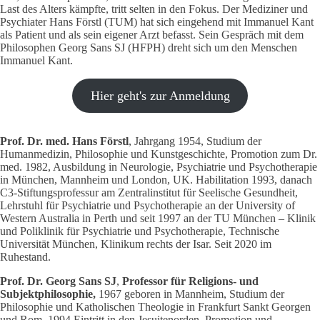
Last des Alters kämpfte, tritt selten in den Fokus. Der Mediziner und
Psychiater Hans Förstl (TUM) hat sich eingehend mit Immanuel Kant
als Patient und als sein eigener Arzt befasst. Sein Gespräch mit dem
Philosophen Georg Sans SJ (HFPH) dreht sich um den Menschen
Immanuel Kant.
Hier geht's zur Anmeldung
Prof. Dr. med. Hans Förstl
, Jahrgang 1954, Studium der
Humanmedizin, Philosophie und Kunstgeschichte, Promotion zum Dr.
med. 1982, Ausbildung in Neurologie, Psychiatrie und Psychotherapie
in München, Mannheim und London, UK. Habilitation 1993, danach
C3-Stiftungsprofessur am Zentralinstitut für Seelische Gesundheit,
Lehrstuhl für Psychiatrie und Psychotherapie an der University of
Western Australia in Perth und seit 1997 an der TU München – Klinik
und Poliklinik für Psychiatrie und Psychotherapie, Technische
Universität München, Klinikum rechts der Isar. Seit 2020 im
Ruhestand.
Prof. Dr. Georg Sans SJ
,
Professor für Religions- und
Subjektphilosophie,
1967 geboren in Mannheim, Studium der
Philosophie und Katholischen Theologie in Frankfurt Sankt Georgen
und Rom, 1994 Eintritt in den Jesuitenorden, Promotion und