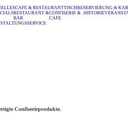
UELLES
CAFE & RESTAURANT
TISCHRESERVIERUNG & KA
CIALS
RESTAURANT &
CONFISERIE &
HISTORIE
VERANST
BAR
CAFE
STALTUNGSSERVICE
rtigte Confiserieprodukte.