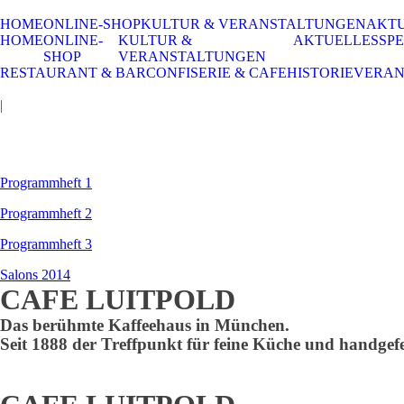
HOME
ONLINE-SHOP
KULTUR & VERANSTALTUNGEN
AKT
HOME
ONLINE-
KULTUR &
AKTUELLES
SPE
SHOP
VERANSTALTUNGEN
RESTAURANT & BAR
CONFISERIE & CAFE
HISTORIE
VERAN
|
Programmheft 1
Programmheft 2
Programmheft 3
Salons 2014
CAFE LUITPOLD
Das berühmte Kaffeehaus in München.
Seit 1888 der Treffpunkt für feine Küche und handgefe