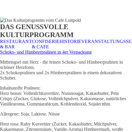
STALTUNGSSERVICE
UELLES
CAFE &
TISCHRESERVIERUNG
TISCHRESERVIERUNG
KARRIERE
KARRIERE
DAS GENUSSVOLLE
RESTAURANT
& KARTE
& SPEISEKARTE
KULTURPROGRAMM
RESTAURANT
CONFISERIE
HISTORIE
VERANSTALTUNGSSE
& BAR
& CAFE
Schoko- und Himbeerpralinen in 4er Verpackung
Mitbringsel mit Herz - die feinen Schoko- und Himbeerpralinen in
schöner Herzform.
2x Schokopralinen und 2x Himbeerpralinen in einem dekorativen
Schuber.
Inhaltsstoffe Pralinen:
Herz braun: Vollmilchkuvertüre, Nussnougat, Kakaobutter, Peta
Crispy (Zucker, Glukose, Vollmilchpulver, Kakaomasse, natürliches
Vanillearoma, Gummiarabicum, Kohlendioxid, Sojalecithin
Allergene: Soja, Laktose, Nüsse
Herz rosa: Ruby Kuvertüre (Zucker, Kakaobutter, Milchpulver,
Kakaomasse, Zitronensäure, Vanille-Aroma) Himbeermark, weiße