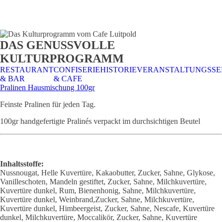
STALTUNGSSERVICE
UELLES
CAFE &
TISCHRESERVIERUNG
TISCHRESERVIERUNG
KARRIERE
KARRIERE
DAS GENUSSVOLLE
RESTAURANT
& KARTE
& SPEISEKARTE
KULTURPROGRAMM
RESTAURANT
CONFISERIE
HISTORIE
VERANSTALTUNGSSE
& BAR
& CAFE
Pralinen Hausmischung 100gr
Feinste Pralinen für jeden Tag.
100gr handgefertigte Pralinés verpackt im durchsichtigen Beutel
Inhaltsstoffe:
Nussnougat, Helle Kuvertüre, Kakaobutter, Zucker, Sahne, Glykose,
Vanilleschoten, Mandeln gestiftet, Zucker, Sahne, Milchkuvertüre,
Kuvertüre dunkel, Rum, Bienenhonig, Sahne, Milchkuvertüre,
Kuvertüre dunkel, Weinbrand,Zucker, Sahne, Milchkuvertüre,
Kuvertüre dunkel, Himbeergeist, Zucker, Sahne, Nescafe, Kuvertüre
dunkel, Milchkuvertüre, Moccalikör, Zucker, Sahne, Kuvertüre