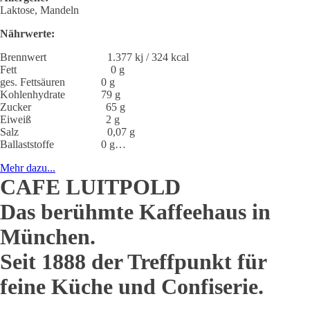
Laktose, Mandeln
Nährwerte:
Brennwert 1.377 kj / 324 kcal
Fett 0 g
ges. Fettsäuren 0 g
Kohlenhydrate 79 g
Zucker 65 g
Eiweiß 2 g
Salz 0,07 g
Ballaststoffe 0 g…
Mehr dazu...
CAFE LUITPOLD
Das berühmte Kaffeehaus in
München.
Seit 1888 der Treffpunkt für
feine Küche und Confiserie.