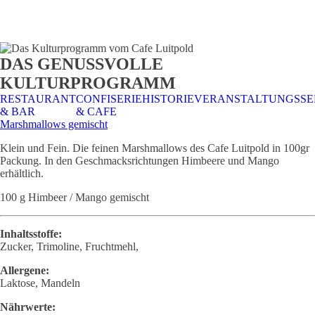
STALTUNGSSERVICE
UELLES
CAFE &
TISCHRESERVIERUNG
TISCHRESERVIERUNG
KARRIERE
KARRIERE
DAS GENUSSVOLLE
RESTAURANT
& KARTE
& SPEISEKARTE
KULTURPROGRAMM
RESTAURANT
CONFISERIE
HISTORIE
VERANSTALTUNGSSE
& BAR
& CAFE
Marshmallows gemischt
Klein und Fein. Die feinen Marshmallows des Cafe Luitpold in 100gr
Packung. In den Geschmacksrichtungen Himbeere und Mango
erhältlich.
100 g Himbeer / Mango gemischt
Inhaltsstoffe:
Zucker, Trimoline, Fruchtmehl,
Allergene:
Laktose, Mandeln
Nährwerte: