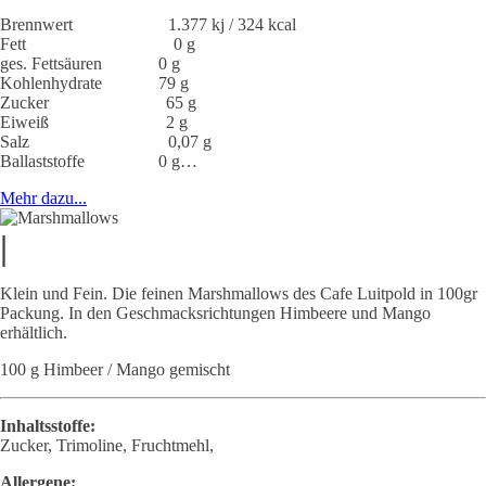
Brennwert 1.377 kj / 324 kcal
Fett 0 g
ges. Fettsäuren 0 g
Kohlenhydrate 79 g
Zucker 65 g
Eiweiß 2 g
Salz 0,07 g
Ballaststoffe 0 g…
Mehr dazu...
|
Klein und Fein. Die feinen Marshmallows des Cafe Luitpold in 100gr
Packung. In den Geschmacksrichtungen Himbeere und Mango
erhältlich.
100 g Himbeer / Mango gemischt
Inhaltsstoffe:
Zucker, Trimoline, Fruchtmehl,
Allergene: