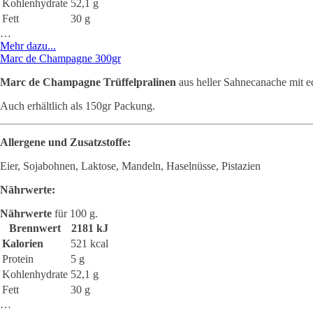
Kohlenhydrate
52,1 g
Fett
30 g
…
Mehr dazu...
Marc de Champagne 300gr
Marc de Champagne Trüffelpralinen
aus heller Sahnecanache mit 
Auch erhältlich als 150gr Packung.
Allergene und Zusatzstoffe:
Eier, Sojabohnen, Laktose, Mandeln, Haselnüsse, Pistazien
Nährwerte:
Nährwerte
für 100 g.
Brennwert
2181 kJ
Kalorien
521 kcal
Protein
5 g
Kohlenhydrate
52,1 g
Fett
30 g
…