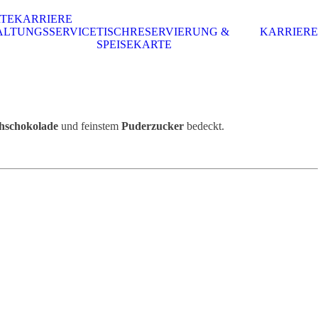
RTE
KARRIERE
ALTUNGSSERVICE
TISCHRESERVIERUNG &
KARRIERE
SPEISEKARTE
chschokolade
und feinstem
Puderzucker
bedeckt.