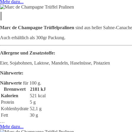
Mehr dazu...
|
Marc de Champagne Trüffelpralinen
sind aus heller Sahne-Canach
Auch erhältlich als 300gr Packung.
Allergene und Zusatzstoffe:
Eier, Sojabohnen, Laktose, Mandeln, Haselnüsse, Pistazien
Nährwerte:
Nährwerte
für 100 g.
Brennwert
2181 kJ
Kalorien
521 kcal
Protein
5 g
Kohlenhydrate
52,1 g
Fett
30 g
…
Mehr dazu...