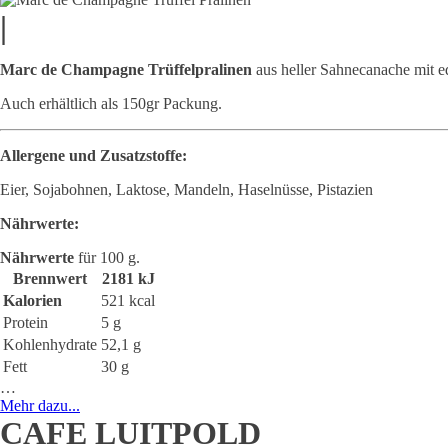
|
Marc de Champagne Trüffelpralinen
aus heller Sahnecanache mit 
Auch erhältlich als 150gr Packung.
Allergene und Zusatzstoffe:
Eier, Sojabohnen, Laktose, Mandeln, Haselnüsse, Pistazien
Nährwerte:
Nährwerte
für 100 g.
Brennwert
2181 kJ
Kalorien
521 kcal
Protein
5 g
Kohlenhydrate
52,1 g
Fett
30 g
…
Mehr dazu...
CAFE LUITPOLD