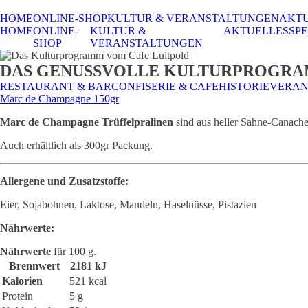
HOME
ONLINE-SHOP
KULTUR & VERANSTALTUNGEN
AKT
HOME
ONLINE-
KULTUR &
AKTUELLES
SPE
SHOP
VERANSTALTUNGEN
DAS GENUSSVOLLE KULTURPROGR
RESTAURANT & BAR
CONFISERIE & CAFE
HISTORIE
VERAN
Marc de Champagne 150gr
Marc de Champagne Trüffelpralinen
sind aus heller Sahne-Canach
Auch erhältlich als 300gr Packung.
Allergene und Zusatzstoffe:
Eier, Sojabohnen, Laktose, Mandeln, Haselnüsse, Pistazien
Nährwerte:
Nährwerte
für 100 g.
Brennwert
2181 kJ
Kalorien
521 kcal
Protein
5 g