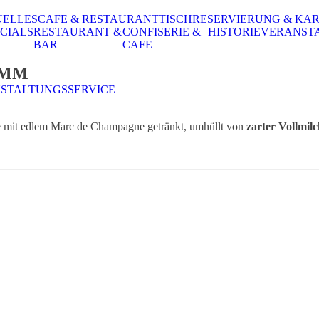
UELLES
CAFE & RESTAURANT
TISCHRESERVIERUNG & KA
CIALS
RESTAURANT &
CONFISERIE &
HISTORIE
VERANST
BAR
CAFE
AMM
STALTUNGSSERVICE
e mit edlem Marc de Champagne getränkt, umhüllt von
zarter Vollmil