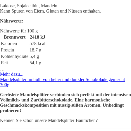
Laktose, Sojalecithin, Mandeln
Kann Spuren von Eiern, Gluten und Nüssen enthalten.
Nährwerte:
Nährwerte für 100 g
Brennwert
2418 kJ
Kalorien
578 kcal
Protein
18,7 g
Kohlenhydrate
5,4 g
Fett
54,1 g
…
Mehr dazu...
Mandelsplitter umhüllt von heller und dunkler Schokolade gemischt
300g
Geröstete Mandelsplitter verbinden sich perfekt mit der intensiven
Vollmilch- und Zartbitterschokolade. Eine harmonische
Geschmackskomposition mit nussig-süßen Aromen. Unbedingt
probieren!
Kennen Sie schon unsere Mandelsplitter-Bäumchen?