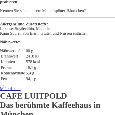
probieren!
Kennen Sie schon unsere Mandelsplitter-Bäumchen?
Allergene und Zusatzstoffe:
Laktose, Sojalecithin, Mandeln
Kann Spuren von Eiern, Gluten und Nüssen enthalten.
Nährwerte:
Nährwerte für 100 g
Brennwert
2418 kJ
Kalorien
578 kcal
Protein
18,7 g
Kohlenhydrate
5,4 g
Fett
54,1 g
…
Mehr dazu...
CAFE LUITPOLD
Das berühmte Kaffeehaus in
München.