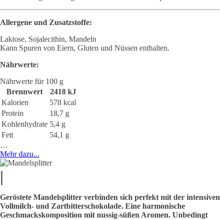
Allergene und Zusatzstoffe:
Laktose, Sojalecithin, Mandeln
Kann Spuren von Eiern, Gluten und Nüssen enthalten.
Nährwerte:
Nährwerte für 100 g
Brennwert
2418 kJ
Kalorien
578 kcal
Protein
18,7 g
Kohlenhydrate
5,4 g
Fett
54,1 g
…
Mehr dazu...
|
Geröstete Mandelsplitter verbinden sich perfekt mit der intensiven
Vollmilch- und Zartbitterschokolade. Eine harmonische
Geschmackskomposition mit nussig-süßen Aromen. Unbedingt