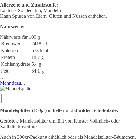
Allergene und Zusatzstoffe:
Laktose, Sojalecithin, Mandeln
Kann Spuren von Eiern, Gluten und Nüssen enthalten.
Nährwerte:
Nährwerte für 100 g
Brennwert
2418 kJ
Kalorien
578 kcal
Protein
18,7 g
Kohlenhydrate
5,4 g
Fett
54,1 g
…
Mehr dazu...
|
Mandelsplitter
(150gr) in
heller
und
dunkler Schokolade.
Geröstete Mandelsplitter umhüllt von feinster Vollmilch- oder
Zartbitterkuvertüre.
Auch in 300gr-Packung erhältlich oder als Mandelsplitter-Bäumchen.