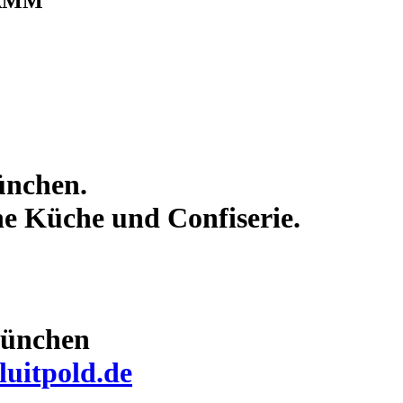
AMM
ünchen.
ine Küche und Confiserie.
München
luitpold.de