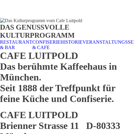
STALTUNGSSERVICE
UELLES
CAFE &
TISCHRESERVIERUNG
TISCHRESERVIERUNG
KARRIERE
KARRIERE
DAS GENUSSVOLLE
RESTAURANT
& KARTE
& SPEISEKARTE
KULTURPROGRAMM
RESTAURANT
CONFISERIE
HISTORIE
VERANSTALTUNGSSE
& BAR
& CAFE
CAFE LUITPOLD
Das berühmte Kaffeehaus in
München.
Seit 1888 der Treffpunkt für
feine Küche und Confiserie.
CAFE LUITPOLD
Brienner Strasse 11 D-80333