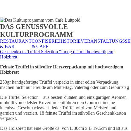
STALTUNGSSERVICE
UELLES
CAFE &
TISCHRESERVIERUNG
TISCHRESERVIERUNG
KARRIERE
KARRIERE
DAS GENUSSVOLLE
RESTAURANT
& KARTE
& SPEISEKARTE
KULTURPROGRAMM
RESTAURANT
CONFISERIE
HISTORIE
VERANSTALTUNGSSE
& BAR
& CAFE
Geschenkset - Trüffel Selection "I mog di" mit hochwertigem
Holzbrett
Feinste Trüffel in stilvoller Herzverpackung mit hochwertigem
Holzbrett
250gr handgefertigte Trüffel verpackt in einer edlen Verpackung
machen nicht nur Freude am Muttertag, Vatertag oder zum Geburtstag
Die Trüffel Selection – aus besten Zutaten und einzigartigen Aromen
umhüllt von edelster Kuvertüre entführen den Gourmet in eine
intenisve Geschmackswelt. Jeder Trüffel wird von Meisterhand
garniert und verziert. 18 feinste Trüffel im stilvollen Geschenkkarton
verpackt.
Das Holzbrett hat eine Größe ca. von L 30cm x B 19,5cm und ist aus