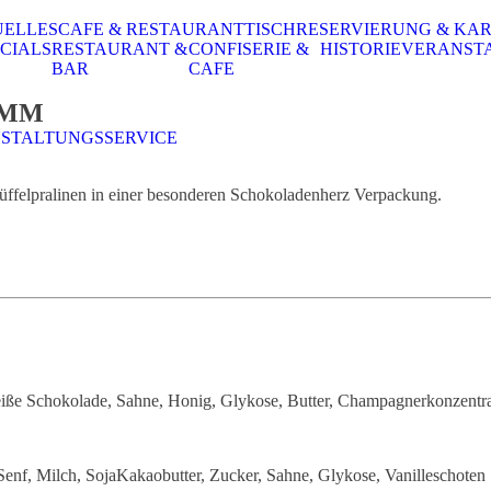
UELLES
CAFE & RESTAURANT
TISCHRESERVIERUNG & KA
CIALS
RESTAURANT &
CONFISERIE &
HISTORIE
VERANST
BAR
CAFE
AMM
STALTUNGSSERVICE
rüffelpralinen in einer besonderen Schokoladenherz Verpackung.
iße Schokolade, Sahne, Honig, Glykose, Butter, Champagnerkonzentrat
 Senf, Milch, SojaKakaobutter, Zucker, Sahne, Glykose, Vanilleschoten