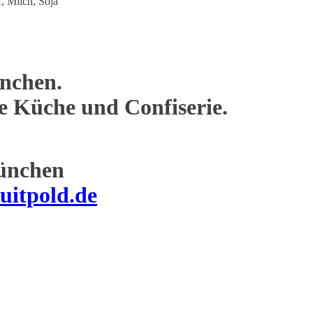
f, Milch, Soja
nchen.
ne Küche und Confiserie.
ünchen
uitpold.de