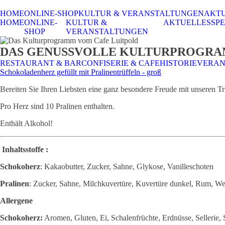
HOME
ONLINE-SHOP
KULTUR & VERANSTALTUNGEN
AKT
HOME
ONLINE-
KULTUR &
AKTUELLES
SPE
SHOP
VERANSTALTUNGEN
DAS GENUSSVOLLE KULTURPROGR
RESTAURANT & BAR
CONFISERIE & CAFE
HISTORIE
VERAN
Schokoladenherz gefüllt mit Pralinentrüffeln - groß
Bereiten Sie Ihren Liebsten eine ganz besondere Freude mit unseren T
Pro Herz sind 10 Pralinen enthalten.
Enthält Alkohol!
Inhaltsstoffe :
Schokoherz
: Kakaobutter, Zucker, Sahne, Glykose, Vanilleschoten
Pralinen
: Zucker, Sahne, Milchkuvertüre, Kuvertüre dunkel, Rum, We
Allergene
Schokoherz:
Aromen, Gluten, Ei, Schalenfrüchte, Erdnüsse, Sellerie,